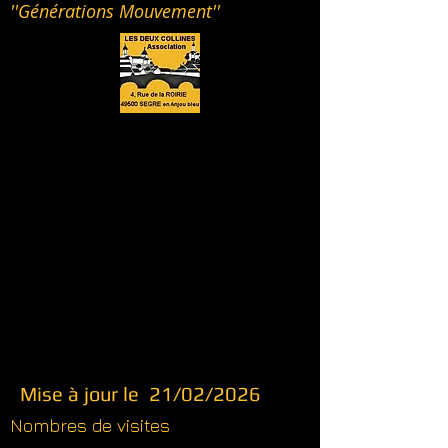
''Générations Mouvement''
Mise à jour le 21/02/2026
Nombres de visites