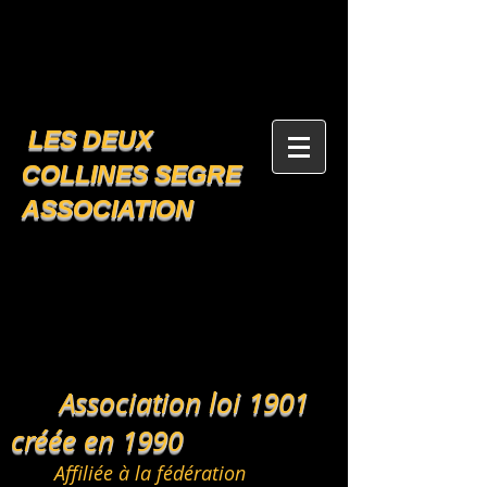
LES DEUX
COLLINES SEGRE
ASSOCIATION
Association loi 1901
créée en 1990
Affiliée à la fédération