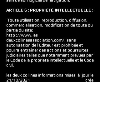
sein de son logiciel de navigation.
ARTICLE 6 : PROPRIÉTÉ INTELLECTUELLE :
Toute utilisation, reproduction, diffusion,
commercialisation, modification de toute ou
partie du site:
http ://
www.les
deuxcollinesassociation.com/, sans
autorisation de l’Editeur est prohibée et
pourra entraîner des actions et poursuites
judiciaires telles que notamment prévues par
le Code de la propriété intellectuelle et le Code
civil.
les deux collines informations mises à jour le
21/10/2021 crée
par: Jean CASALTA